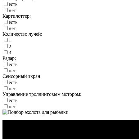
есть
нет
Картплоттер:
есть
нет
Количество лучей:
1
2
3
Радар:
есть
нет
Сенсорный экран:
есть
нет
Управление троллинговым мотором:
есть
нет