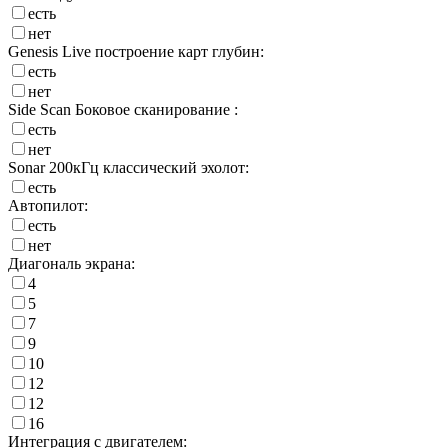
есть
нет
Genesis Live построение карт глубин:
есть
нет
Side Scan Боковое сканирование :
есть
нет
Sonar 200кГц классический эхолот:
есть
Автопилот:
есть
нет
Диагональ экрана:
4
5
7
9
10
12
12
16
Интеграция с двигателем: